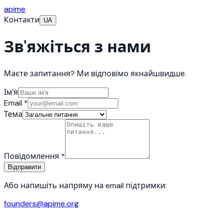
apime
Контакти
UA
Зв'яжіться з нами
Маєте запитання? Ми відповімо якнайшвидше.
Ім'я
Email
*
Тема
Повідомлення
*
Відправити
Або напишіть напряму на email підтримки:
founders@apime.org