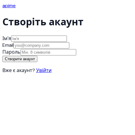
apime
Створіть акаунт
Ім'я
Email
Пароль
Створити акаунт
Вже є акаунт?
Увійти