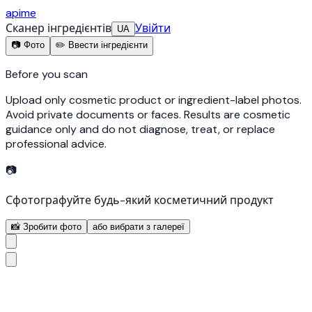
apime
Сканер інгредієнтів
Увійти
UA
📷 Фото
✏️ Ввести інгредієнти
Before you scan
Upload only cosmetic product or ingredient-label photos.
Avoid private documents or faces. Results are cosmetic
guidance only and do not diagnose, treat, or replace
professional advice.
📷
Сфотографуйте будь-який косметичний продукт
📸 Зробити фото
або вибрати з галереї